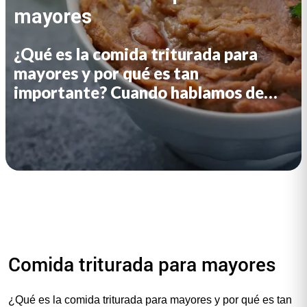
mayores
¿Qué es la comida triturada para
mayores y por qué es tan
importante? Cuando hablamos de
“comida triturada para mayores”, no
nos referimos simplemente a purés
sin sabor. Estamos hablando de una
solución vital para muchas personas
mayores que, debido a enfermedades
o al propio proceso natural del
envejecimiento, han perdido
facultades relacionadas con la […]
Comida triturada para mayores
¿Qué es la comida triturada para mayores y por qué es tan