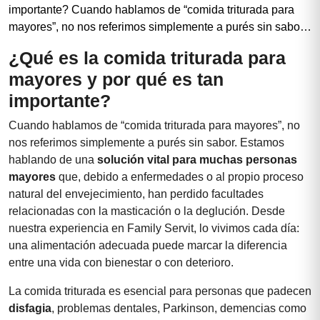
importante? Cuando hablamos de “comida triturada para
mayores”, no nos referimos simplemente a purés sin sabor.
Estamos hablando de una solución vital para muchas
¿Qué es la comida triturada para
personas mayores que, debido a enfermedades o al propio
mayores y por qué es tan
proceso natural del envejecimiento, han perdido facultades
relacionadas con la […]
importante?
Cuando hablamos de “comida triturada para mayores”, no
nos referimos simplemente a purés sin sabor. Estamos
hablando de una
solución vital para muchas personas
mayores
que, debido a enfermedades o al propio proceso
natural del envejecimiento, han perdido facultades
relacionadas con la masticación o la deglución. Desde
nuestra experiencia en Family Servit, lo vivimos cada día:
una alimentación adecuada puede marcar la diferencia
entre una vida con bienestar o con deterioro.
La comida triturada es esencial para personas que padecen
disfagia
, problemas dentales, Parkinson, demencias como